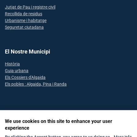
Jutjat de Pau i registre civil
Recollida de residus
Urbanisme i habitatge
Seguretat ciutadana
El Nostre Municipi
Història
Guia urbana
Els Cossiers d'Algaida
Els pobles : Algaida, Pina i Randa
Segueix-nos a les xarxes socials
We use cookies on this site to enhance your user
experience
Avís Legal
Declaració d'accesibilitat
Política de Xarxes Socials