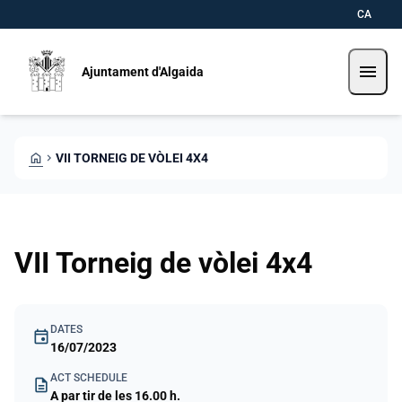
Skip to main content
Saltar al contingut
CA
menu
Ajuntament d'Algaida
HOME
CHEVRON_RIGHT
VII TORNEIG DE VÒLEI 4X4
VII Torneig de vòlei 4x4
DATES
event
16/07/2023
ACT SCHEDULE
description
A par tir de les 16.00 h.