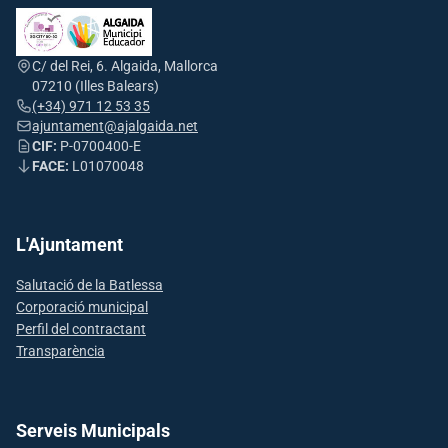
C/ del Rei, 6. Algaida, Mallorca
07210 (Illes Balears)
(+34) 971 12 53 35
ajuntament@ajalgaida.net
CIF:
P-0700400-E
FACE:
L01070048
L'Ajuntament
Salutació de la Batlessa
Corporació municipal
Perfil del contractant
Transparència
Serveis Municipals