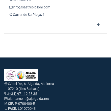
email
info@sastrebibiloni.com
location_on
Carrer de Sa Plaça, 1
arrow_forward
C/ del Rei, 6. Algaida, Mallorca
07210 (Illes Balears)
(+34) 971 12 53 35
ajuntament@ajalgaida.net
CIF:
P-0700400-E
FACE:
L01070048