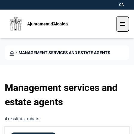
Skip to main content
Saltar al contingut
CA
menu
Ajuntament d'Algaida
HOME
CHEVRON_RIGHT
MANAGEMENT SERVICES AND ESTATE AGENTS
Management services and
estate agents
4 resultats trobats