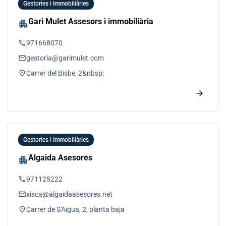
Gestories i Immobiliàries
Gari Mulet Assesors i immobiliària
apartment
phone
971668070
email
gestoria@garimulet.com
location_on
Carrer del Bisbe, 2&nbsp;
arrow_forward
Gestories i Immobiliàries
Algaida Asesores
apartment
phone
971125222
email
xisca@algaidaasesores.net
location_on
Carrer de S'Aigua, 2, planta baja