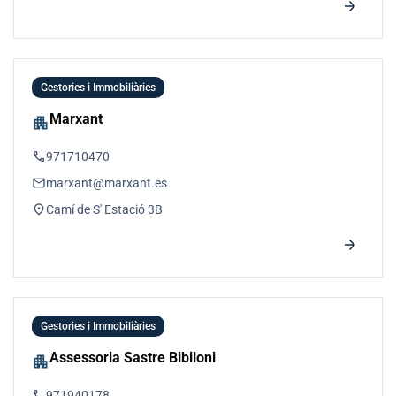
arrow_forward
Gestories i Immobiliàries
Marxant
apartment
phone
971710470
email
marxant@marxant.es
location_on
Camí de S' Estació 3B
arrow_forward
Gestories i Immobiliàries
Assessoria Sastre Bibiloni
apartment
phone
971940178