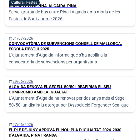
calendar_today
06/07/2026
Cultura i Festes
BUS REVETLER PINA-ALGAIDA-PINA
Servei gratuït de bus entre Pina i Algaida amb motiu de les
Festes de Sant Jaume 2026.
calendar_today
01/07/2026
CONVOCATÒRIA DE SUBVENCIONS CONSELL DE MALLORCA.
ESCOLA D'ESTIU 2025
L’ajuntament d’Algaida informa que s’ha acollit a la
convocatòria de subvencions per organitzar a
calendar_today
29/06/2026
ALGAIDA RENOVA EL SEGELL 50/50 I REAFIRMA EL SEU
COMPROMÍS AMB LA IGUALTAT
L’Ajuntament d’Algaida ha renovat per dos anys més el Segell
50/50, un distintiu atorgat per l’Associació Forgender Seal que
reconeix les institucions que treballen activament per assolir la
paritat entre dones i homes en l’àmbit polític, social i
calendar_today
27/06/2026
organitzatiu.
EL PLE DE JUNY APROVA EL NOU PLA D’IGUALTAT 2026-2030
D’ALGAIDA, PINA I RANDA