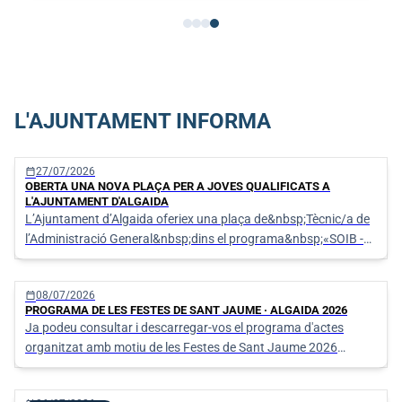
L'AJUNTAMENT INFORMA
calendar_today
27/07/2026
OBERTA UNA NOVA PLAÇA PER A JOVES QUALIFICATS A
L'AJUNTAMENT D'ALGAIDA
L’Ajuntament d’Algaida oferiex una plaça de&nbsp;Tècnic/a de
l’Administració General&nbsp;dins el programa&nbsp;«SOIB -
Oportunitats d’Ocupació per a Persones Joves Qualifi
calendar_today
08/07/2026
PROGRAMA DE LES FESTES DE SANT JAUME · ALGAIDA 2026
Ja podeu consultar i descarregar-vos el programa d'actes
organitzat amb motiu de les Festes de Sant Jaume 2026
d'Algaida.