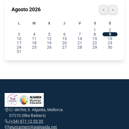
Agosto 2026
‹
›
L
M
X
J
V
S
D
1
2
3
4
5
6
7
8
9
10
11
12
13
14
15
16
17
18
19
20
21
22
23
24
25
26
27
28
29
30
31
C/ del Rei, 6. Algaida, Mallorca
07210 (Illes Balears)
(+34) 971 12 53 35
ajuntament@ajalgaida.net