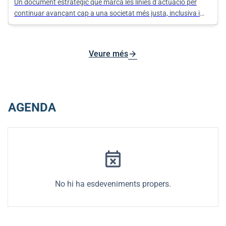
Un document estratègic que marca les línies d’actuació per
continuar avançant cap a una societat més justa, inclusiva i
equitativa als nuclis d’Algaida, Pina i Randa.
arrow_forward
Veure més
AGENDA
event_busy
No hi ha esdeveniments propers.