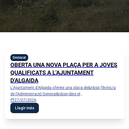
Destacat
OBERTA UNA NOVA PLAÇA PER A JOVES
QUALIFICATS A L'AJUNTAMENT
D'ALGAIDA
L’Ajuntament d’Algaida oferiex una plaça de&nbsp;Tècnic/a
de l’Administració General&nbsp;dins el
calendar_today
27/07/2026
programa&nbsp;«SOIB - Oportunitats d’Ocupació per a
Persones Joves Qualifi
Llegir més
Festes de Sant Jaume 2026