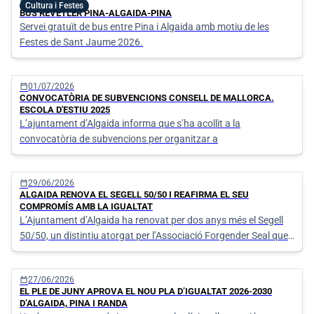
calendar_today
06/07/2026
Cultura i Festes
BUS REVETLER PINA-ALGAIDA-PINA
Servei gratuït de bus entre Pina i Algaida amb motiu de les
Festes de Sant Jaume 2026.
calendar_today
01/07/2026
CONVOCATÒRIA DE SUBVENCIONS CONSELL DE MALLORCA.
ESCOLA D'ESTIU 2025
L’ajuntament d’Algaida informa que s’ha acollit a la
convocatòria de subvencions per organitzar a
calendar_today
29/06/2026
ALGAIDA RENOVA EL SEGELL 50/50 I REAFIRMA EL SEU
COMPROMÍS AMB LA IGUALTAT
L’Ajuntament d’Algaida ha renovat per dos anys més el Segell
50/50, un distintiu atorgat per l’Associació Forgender Seal que
reconeix les institucions que treballen activament per assolir la
paritat entre dones i homes en l’àmbit polític, social i
calendar_today
27/06/2026
organitzatiu.
EL PLE DE JUNY APROVA EL NOU PLA D’IGUALTAT 2026-2030
D’ALGAIDA, PINA I RANDA