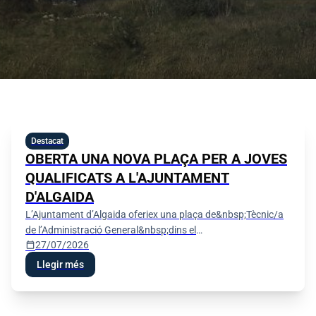
Destacat
OBERTA UNA NOVA PLAÇA PER A JOVES
QUALIFICATS A L'AJUNTAMENT
D'ALGAIDA
L’Ajuntament d’Algaida oferiex una plaça de&nbsp;Tècnic/a
de l’Administració General&nbsp;dins el
calendar_today
27/07/2026
programa&nbsp;«SOIB - Oportunitats d’Ocupació per a
Persones Joves Qualifi
Llegir més
Festes de Sant Jaume 2026