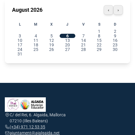
August 2026
‹
›
L
M
X
J
V
S
D
1
2
3
4
5
6
7
8
9
10
11
12
13
14
15
16
17
18
19
20
21
22
23
24
25
26
27
28
29
30
31
C/ del Rei, 6. Algaida, Mallorca
07210 (Illes Balears)
(+34) 971 12 53 35
ajuntament@ajalgaida.net