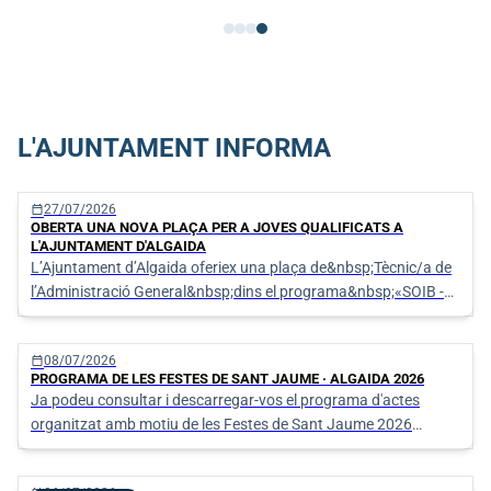
L'AJUNTAMENT INFORMA
calendar_today
27/07/2026
OBERTA UNA NOVA PLAÇA PER A JOVES QUALIFICATS A
L'AJUNTAMENT D'ALGAIDA
L’Ajuntament d’Algaida oferiex una plaça de&nbsp;Tècnic/a de
l’Administració General&nbsp;dins el programa&nbsp;«SOIB -
Oportunitats d’Ocupació per a Persones Joves Qualifi
calendar_today
08/07/2026
PROGRAMA DE LES FESTES DE SANT JAUME · ALGAIDA 2026
Ja podeu consultar i descarregar-vos el programa d'actes
organitzat amb motiu de les Festes de Sant Jaume 2026
d'Algaida.