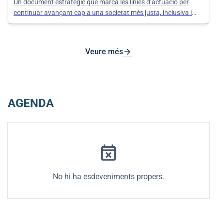
Un document estratègic que marca les línies d’actuació per
continuar avançant cap a una societat més justa, inclusiva i
equitativa als nuclis d’Algaida, Pina i Randa.
arrow_forward
Veure més
AGENDA
event_busy
No hi ha esdeveniments propers.