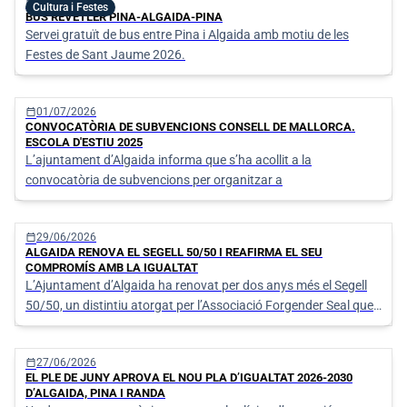
calendar_today
06/07/2026
Cultura i Festes
BUS REVETLER PINA-ALGAIDA-PINA
Servei gratuït de bus entre Pina i Algaida amb motiu de les
Festes de Sant Jaume 2026.
calendar_today
01/07/2026
CONVOCATÒRIA DE SUBVENCIONS CONSELL DE MALLORCA.
ESCOLA D'ESTIU 2025
L’ajuntament d’Algaida informa que s’ha acollit a la
convocatòria de subvencions per organitzar a
calendar_today
29/06/2026
ALGAIDA RENOVA EL SEGELL 50/50 I REAFIRMA EL SEU
COMPROMÍS AMB LA IGUALTAT
L’Ajuntament d’Algaida ha renovat per dos anys més el Segell
50/50, un distintiu atorgat per l’Associació Forgender Seal que
reconeix les institucions que treballen activament per assolir la
paritat entre dones i homes en l’àmbit polític, social i
calendar_today
27/06/2026
organitzatiu.
EL PLE DE JUNY APROVA EL NOU PLA D’IGUALTAT 2026-2030
D’ALGAIDA, PINA I RANDA