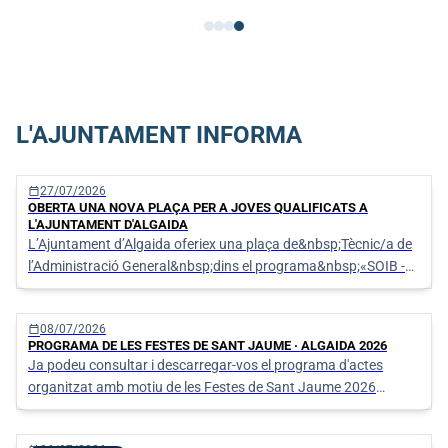
L'AJUNTAMENT INFORMA
calendar_today
27/07/2026
OBERTA UNA NOVA PLAÇA PER A JOVES QUALIFICATS A
L'AJUNTAMENT D'ALGAIDA
L’Ajuntament d’Algaida oferiex una plaça de&nbsp;Tècnic/a de
l’Administració General&nbsp;dins el programa&nbsp;«SOIB -
Oportunitats d’Ocupació per a Persones Joves Qualifi
calendar_today
08/07/2026
PROGRAMA DE LES FESTES DE SANT JAUME · ALGAIDA 2026
Ja podeu consultar i descarregar-vos el programa d'actes
organitzat amb motiu de les Festes de Sant Jaume 2026
d'Algaida.