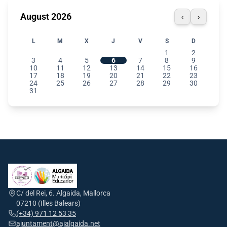
August 2026
‹
›
L
M
X
J
V
S
D
1
2
3
4
5
6
7
8
9
10
11
12
13
14
15
16
17
18
19
20
21
22
23
24
25
26
27
28
29
30
31
C/ del Rei, 6. Algaida, Mallorca
07210 (Illes Balears)
(+34) 971 12 53 35
ajuntament@ajalgaida.net