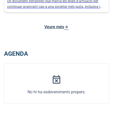
Un document estratègic que marca les línies d’actuació per
continuar avançant cap a una societat més justa, inclusiva i
equitativa als nuclis d’Algaida, Pina i Randa.
arrow_forward
Veure més
AGENDA
event_busy
No hi ha esdeveniments propers.