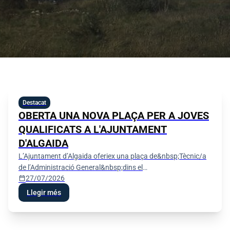
Destacat
OBERTA UNA NOVA PLAÇA PER A JOVES
QUALIFICATS A L'AJUNTAMENT
D'ALGAIDA
L’Ajuntament d’Algaida oferiex una plaça de&nbsp;Tècnic/a
de l’Administració General&nbsp;dins el
calendar_today
27/07/2026
programa&nbsp;«SOIB - Oportunitats d’Ocupació per a
Persones Joves Qualifi
Llegir més
Festes de Sant Jaume 2026